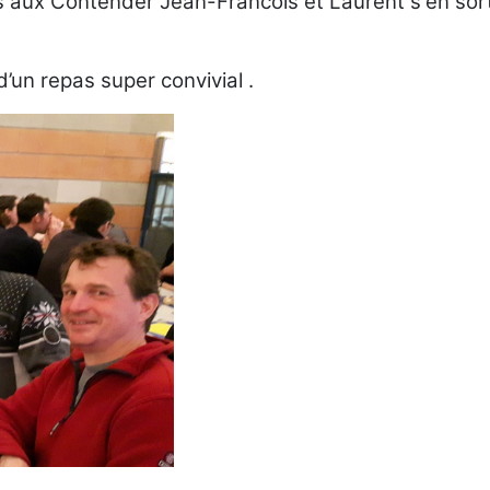
 aux Contender Jean-Francois et Laurent s'en sort
d’un repas super convivial .