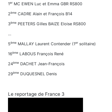
er
1
MC EWEN Luc et Emma GBR RS800
ème
2
CADRE Alain et François B14
ème
3
PEETERS Gilles BAIZE Eloise RS800
…
ème
er
5
MALLAY Laurent Contender (1
solitaire)
ème
16
LABOUS François René
ème
24
DACHET Jean-François
ème
29
DUQUESNEL Denis
Le reportage de France 3