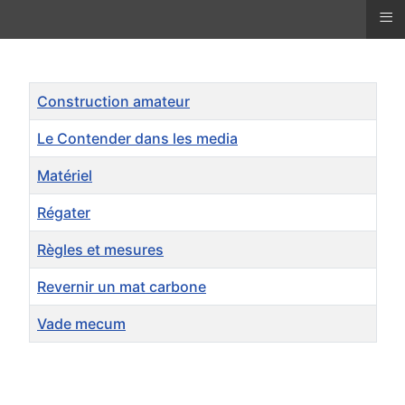
≡
Titre
Construction amateur
Le Contender dans les media
Matériel
Régater
Règles et mesures
Revernir un mat carbone
Vade mecum
Liste des articles