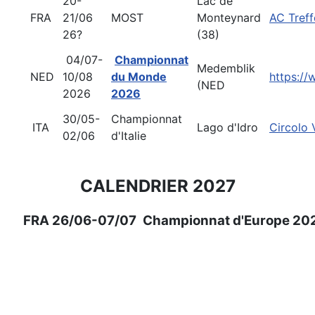
20-
Lac de
FRA
21/06
MOST
Monteynard
AC Treff
26?
(38)
04/07-
Championnat
Medemblik
NED
10/08
du Monde
https://
(NED
2026
2026
30/05-
Championnat
ITA
Lago d'Idro
Circolo 
02/06
d'Italie
CALENDRIER 2027
FRA
26/06-07/07
Championnat d'Europe 20