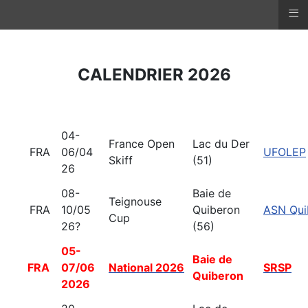
≡
CALENDRIER 2026
04-
France Open
Lac du Der
FRA
06/04
UFOLEP
Skiff
(51)
26
08-
Baie de
Teignouse
FRA
10/05
Quiberon
ASN Qui
Cup
26?
(56)
05-
Baie de
FRA
07/06
National 2026
SRSP
Quiberon
2026